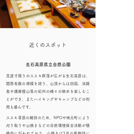
近くのスポット
生石高原県立自然公園
見渡す限りのススキ群落が広がる生石高原は、
関西有数の規模を誇り、山頂からは四国、淡路
島や護摩檀山等の紀州の峰々の眺めを楽しむこ
とができ、またハイキングやキャンプなどの利
用も盛んです。
ススキ草原の維持のため、NPOや地元町により
刈り取りや山焼きなどの自然環境保全活動が積
極的に行われており、山焼きは3月の風物詩に