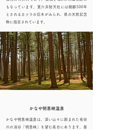
もなっています。箕六弁財天社には樹齢500年
とされるカツラの巨木がみられ、県の天然記念
物に指定されています。
かなや明恵峡温泉
かなや明恵峡温泉は、深い山々に囲まれた有田
川の渓谷「明恵峡」を望む高台にあります。昼