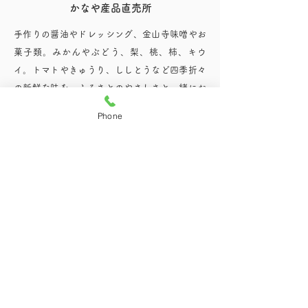
かなや産品直売所
手作りの醤油やドレッシング、金山寺味噌やお
菓子類。みかんやぶどう、梨、桃、柿、キウ
イ。トマトやきゅうり、ししとうなど四季折々
の新鮮な味を、ふるさとのやさしさと一緒にお
持ち帰りください。
Phone
ふるさとパン工房
おいしさと安心を一緒に食べることができるパ
ン。それは有田川の清水と天然酵母、 北海道産
の小麦とバター、沖縄の天然塩や黒砂糖などで
つくられる自然の味。その、どこか懐かしいパ
ンの中味は、おいしさと愛情と安心でいっぱい
です。